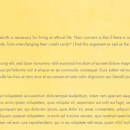
birth is necessary for living an ethical life. Their concern is that if there is
ple, from overcharging their credit cards? I find this argument as sad as th
scing elit, sed diam nonummy nibh euismod tincidunt ut laoreet dolore magn
uscipit lobortis nisl ut aliquip ex ea commodo consequat. Duis autem vel eum 
ulla facilisis at vero eros et accumsan et iusto odio dignissim qui blandit pr
r sit voluptatem accusantium doloremque laudantium, totam rem aperiam eaque 
emo enim ipsam voluptatem, quia voluptas sit, aspernatur aut odit aut fugit,
quisquam est, qui dolorem ipsum, quia dolor sit, amet, consectetur, adipis
liquam quaerat voluptatem. ut enim ad minima veniam, quis nostrum exercita
m vel eum iure reprehenderit, qui in ea voluptate velit esse, quam nihil mo