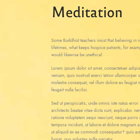
Meditation
Some Buddhist teachers insist that believing in re
lifetimes, what keeps hospice patients, for exam
would likewise be unethical.
Lorem ipsum dolor sit amet, consectetuer adipi
veniam, quis nostrud exerci tation ullamcorper s
molestie consequat, vel illum dolore eu feugiat n
feugait nulla facilisi.
Sed ut perspiciatis, unde omnis iste natus erro
architecto beatae vitae dicta sunt, explicabo. n
ratione voluptatem sequi nesciunt, neque porro 
tempora incidunt, ut labore et dolore magnam a
ut aliquid ex ea commodi consequatur? quis aute
fugiat, quo voluptas nulla pariatur.