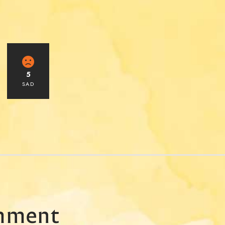
5
SAD
mment