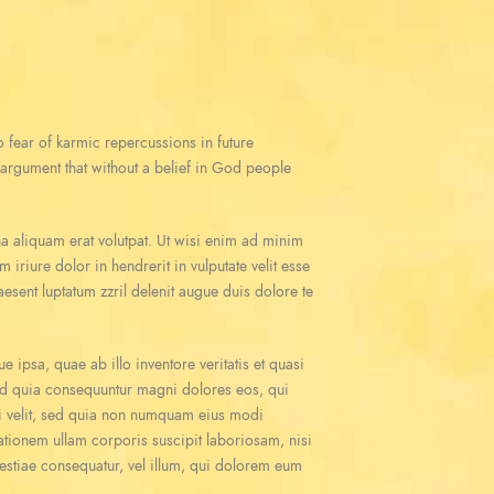
 no fear of karmic repercussions in future
e argument that without a belief in God people
a aliquam erat volutpat. Ut wisi enim ad minim
iriure dolor in hendrerit in vulputate velit esse
aesent luptatum zzril delenit augue duis dolore te
ipsa, quae ab illo inventore veritatis et quasi
 sed quia consequuntur magni dolores eos, qui
ci velit, sed quia non numquam eius modi
tionem ullam corporis suscipit laboriosam, nisi
lestiae consequatur, vel illum, qui dolorem eum