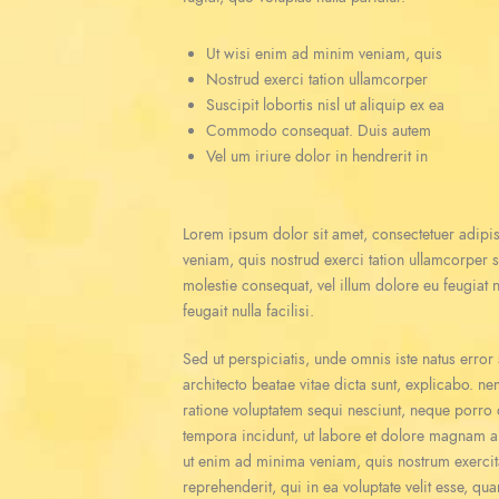
Ut wisi enim ad minim veniam, quis
Nostrud exerci tation ullamcorper
Suscipit lobortis nisl ut aliquip ex ea
Commodo consequat. Duis autem
Vel um iriure dolor in hendrerit in
Lorem ipsum dolor sit amet, consectetuer adipi
veniam, quis nostrud exerci tation ullamcorper s
molestie consequat, vel illum dolore eu feugiat n
feugait nulla facilisi.
Sed ut perspiciatis, unde omnis iste natus erro
architecto beatae vitae dicta sunt, explicabo. n
ratione voluptatem sequi nesciunt, neque porro 
tempora incidunt, ut labore et dolore magnam a
ut enim ad minima veniam, quis nostrum exercit
reprehenderit, qui in ea voluptate velit esse, qu