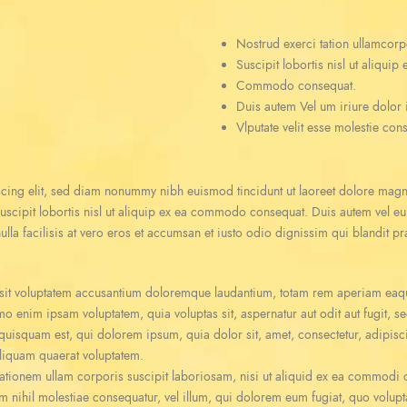
Nostrud exerci tation ullamcorp
Suscipit lobortis nisl ut aliquip 
Commodo consequat.
Duis autem Vel um iriure dolor i
Vlputate velit esse molestie co
scing elit, sed diam nonummy nibh euismod tincidunt ut laoreet dolore magn
uscipit lobortis nisl ut aliquip ex ea commodo consequat. Duis autem vel eum 
ulla facilisis at vero eros et accumsan et iusto odio dignissim qui blandit pr
r sit voluptatem accusantium doloremque laudantium, totam rem aperiam eaque 
emo enim ipsam voluptatem, quia voluptas sit, aspernatur aut odit aut fugit,
quisquam est, qui dolorem ipsum, quia dolor sit, amet, consectetur, adipis
liquam quaerat voluptatem.
ationem ullam corporis suscipit laboriosam, nisi ut aliquid ex ea commodi
am nihil molestiae consequatur, vel illum, qui dolorem eum fugiat, quo volupt