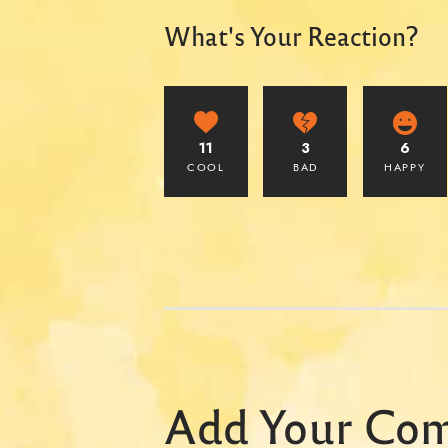
What's Your Reaction?
11
3
6
COOL
BAD
HAPPY
Add Your Co