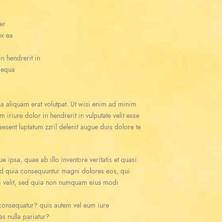
er
ex ea
n hendrerit in
nsequa
a aliquam erat volutpat. Ut wisi enim ad minim
iriure dolor in hendrerit in vulputate velit esse
aesent luptatum zzril delenit augue duis dolore te
ipsa, quae ab illo inventore veritatis et quasi
 sed quia consequuntur magni dolores eos, qui
ci velit, sed quia non numquam eius modi
 consequatur? quis autem vel eum iure
as nulla pariatur?