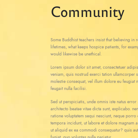
Community
Some Buddhist teachers insist that believing in re
lifetimes, what keeps hospice patients, for exam
would likewise be unethical.
Lorem ipsum dolor sit amet, consectetuer adipi
veniam, quis nostrud exerci tation ullamcorper s
molestie consequat, vel illum dolore eu feugiat n
feugait nulla facilisi.
Sed ut perspiciatis, unde omnis iste natus erro
architecto beatae vitae dicta sunt, explicabo. n
ratione voluptatem sequi nesciunt, neque porro 
tempora incidunt, ut labore et dolore magnam a
ut aliquid ex ea commodi consequatur? quis aute
fugiat, quo voluptas nulla pariatur.