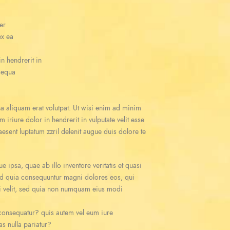
er
ex ea
n hendrerit in
nsequa
a aliquam erat volutpat. Ut wisi enim ad minim
iriure dolor in hendrerit in vulputate velit esse
aesent luptatum zzril delenit augue duis dolore te
ipsa, quae ab illo inventore veritatis et quasi
 sed quia consequuntur magni dolores eos, qui
ci velit, sed quia non numquam eius modi
 consequatur? quis autem vel eum iure
as nulla pariatur?