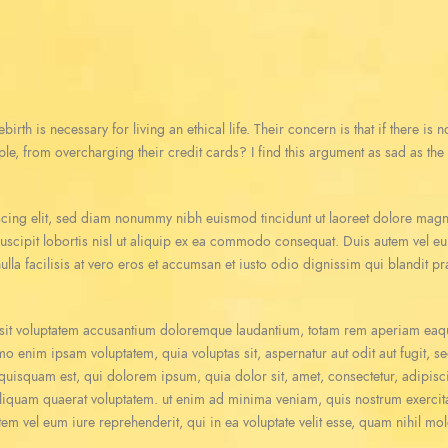
birth is necessary for living an ethical life. Their concern is that if there is
ple, from overcharging their credit cards? I find this argument as sad as th
scing elit, sed diam nonummy nibh euismod tincidunt ut laoreet dolore magn
uscipit lobortis nisl ut aliquip ex ea commodo consequat. Duis autem vel eum 
ulla facilisis at vero eros et accumsan et iusto odio dignissim qui blandit pr
r sit voluptatem accusantium doloremque laudantium, totam rem aperiam eaque 
emo enim ipsam voluptatem, quia voluptas sit, aspernatur aut odit aut fugit,
quisquam est, qui dolorem ipsum, quia dolor sit, amet, consectetur, adipis
liquam quaerat voluptatem. ut enim ad minima veniam, quis nostrum exercita
m vel eum iure reprehenderit, qui in ea voluptate velit esse, quam nihil mo