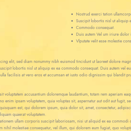
Nostrud exerci tation ullamcorp
Suscipit lobortis nisl ut aliquip 
Commodo consequat.
Duis autem Vel um iriure dolor i
Vlputate velit esse molestie co
scing elit, sed diam nonummy nibh euismod tincidunt ut laoreet dolore magn
uscipit lobortis nisl ut aliquip ex ea commodo consequat. Duis autem vel eum 
ulla facilisis at vero eros et accumsan et iusto odio dignissim qui blandit pr
r sit voluptatem accusantium doloremque laudantium, totam rem aperiam eaque 
emo enim ipsam voluptatem, quia voluptas sit, aspernatur aut odit aut fugit,
quisquam est, qui dolorem ipsum, quia dolor sit, amet, consectetur, adipis
liquam quaerat voluptatem.
ationem ullam corporis suscipit laboriosam, nisi ut aliquid ex ea commodi
am nihil molestiae consequatur, vel illum, qui dolorem eum fugiat, quo volupt