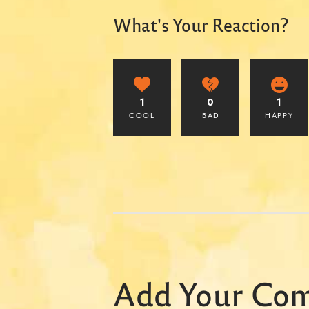
What's Your Reaction?
1
0
1
COOL
BAD
HAPPY
Add Your Co