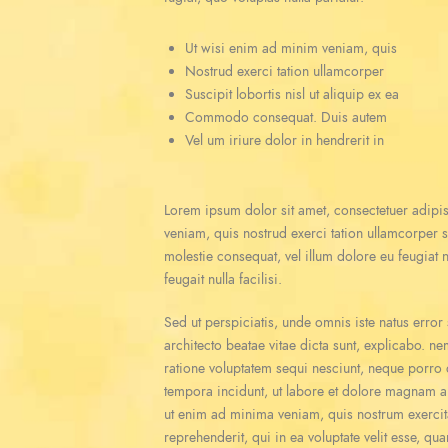
Ut wisi enim ad minim veniam, quis
Nostrud exerci tation ullamcorper
Suscipit lobortis nisl ut aliquip ex ea
Commodo consequat. Duis autem
Vel um iriure dolor in hendrerit in
Lorem ipsum dolor sit amet, consectetuer adipi
veniam, quis nostrud exerci tation ullamcorper s
molestie consequat, vel illum dolore eu feugiat n
feugait nulla facilisi.
Sed ut perspiciatis, unde omnis iste natus erro
architecto beatae vitae dicta sunt, explicabo. n
ratione voluptatem sequi nesciunt, neque porro 
tempora incidunt, ut labore et dolore magnam a
ut enim ad minima veniam, quis nostrum exercit
reprehenderit, qui in ea voluptate velit esse, qu