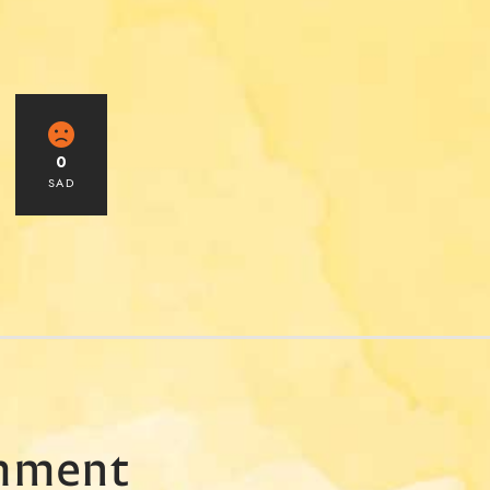
0
SAD
mment