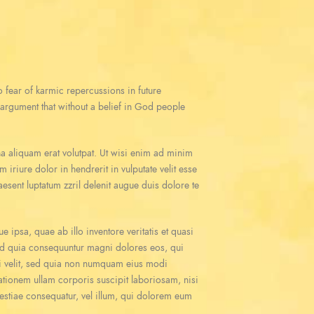
 no fear of karmic repercussions in future
e argument that without a belief in God people
a aliquam erat volutpat. Ut wisi enim ad minim
iriure dolor in hendrerit in vulputate velit esse
aesent luptatum zzril delenit augue duis dolore te
ipsa, quae ab illo inventore veritatis et quasi
 sed quia consequuntur magni dolores eos, qui
ci velit, sed quia non numquam eius modi
tionem ullam corporis suscipit laboriosam, nisi
lestiae consequatur, vel illum, qui dolorem eum