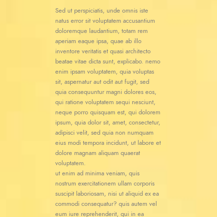
Sed ut perspiciatis, unde omnis iste
natus error sit voluptatem accusantium
doloremque laudantium, totam rem
aperiam eaque ipsa, quae ab illo
inventore veritatis et quasi architecto
beatae vitae dicta sunt, explicabo. nemo
enim ipsam voluptatem, quia voluptas
sit, aspernatur aut odit aut fugit, sed
quia consequuntur magni dolores eos,
qui ratione voluptatem sequi nesciunt,
neque porro quisquam est, qui dolorem
ipsum, quia dolor sit, amet, consectetur,
adipisci velit, sed quia non numquam
eius modi tempora incidunt, ut labore et
dolore magnam aliquam quaerat
voluptatem.
ut enim ad minima veniam, quis
nostrum exercitationem ullam corporis
suscipit laboriosam, nisi ut aliquid ex ea
commodi consequatur? quis autem vel
eum iure reprehenderit, qui in ea