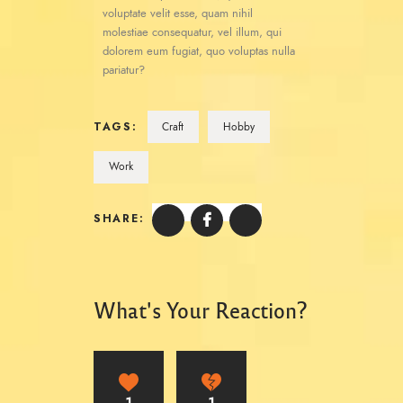
voluptate velit esse, quam nihil
molestiae consequatur, vel illum, qui
dolorem eum fugiat, quo voluptas nulla
pariatur?
TAGS:
Craft
Hobby
Work
SHARE:
What's Your Reaction?
1
1