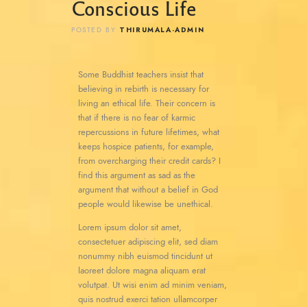
Conscious Life
THIRUMALA-ADMIN
POSTED BY
Some Buddhist teachers insist that
believing in rebirth is necessary for
living an ethical life. Their concern is
that if there is no fear of karmic
repercussions in future lifetimes, what
keeps hospice patients, for example,
from overcharging their credit cards? I
find this argument as sad as the
argument that without a belief in God
people would likewise be unethical.
Lorem ipsum dolor sit amet,
consectetuer adipiscing elit, sed diam
nonummy nibh euismod tincidunt ut
laoreet dolore magna aliquam erat
volutpat. Ut wisi enim ad minim veniam,
quis nostrud exerci tation ullamcorper