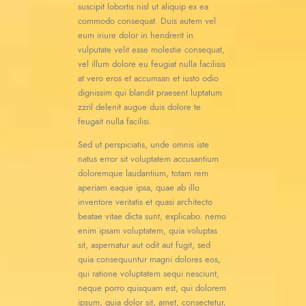
suscipit lobortis nisl ut aliquip ex ea
commodo consequat. Duis autem vel
eum iriure dolor in hendrerit in
vulputate velit esse molestie consequat,
vel illum dolore eu feugiat nulla facilisis
at vero eros et accumsan et iusto odio
dignissim qui blandit praesent luptatum
zzril delenit augue duis dolore te
feugait nulla facilisi.
Sed ut perspiciatis, unde omnis iste
natus error sit voluptatem accusantium
doloremque laudantium, totam rem
aperiam eaque ipsa, quae ab illo
inventore veritatis et quasi architecto
beatae vitae dicta sunt, explicabo. nemo
enim ipsam voluptatem, quia voluptas
sit, aspernatur aut odit aut fugit, sed
quia consequuntur magni dolores eos,
qui ratione voluptatem sequi nesciunt,
neque porro quisquam est, qui dolorem
ipsum, quia dolor sit, amet, consectetur,