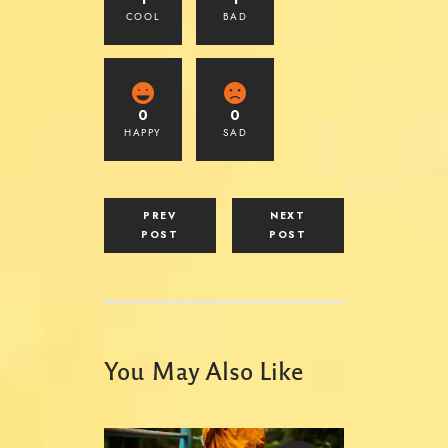
COOL
BAD
0
0
HAPPY
SAD
PREV
NEXT
POST
POST
You May Also Like