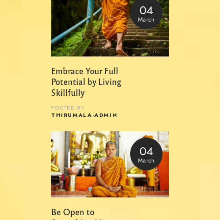
04
March
Embrace Your Full
Potential by Living
Skillfully
POSTED BY
THIRUMALA-ADMIN
04
March
Be Open to