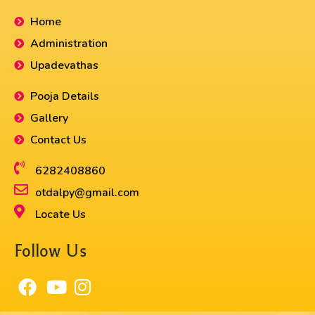
Home
Administration
Upadevathas
Pooja Details
Gallery
Contact Us
6282408860​
otdalpy@gmail.com
Locate Us
Follow Us