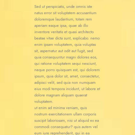
Sed ut perspiciatis, unde omnis iste
natus error sit voluptatem accusantium
doloremque laudantium, totam rem
aperiam eaque ipsa, quae ab illo
inventore veritatis et quasi architecto
beatae vitae dicta sunt, explicabo. nemo
enim ipsam voluptatem, quia voluptas
sit, aspernatur aut odit aut fugit, sed
quia consequuntur magni dolores eos,
qui ratione voluptatem sequi nesciunt,
neque porro quisquam est, qui dolorem
ipsum, quia dolor sit, amet, consectetur,
adipisci velit, sed quia non numquam
eius modi tempora incidunt, ut labore et
dolore magnam aliquam quaerat
voluptatem.
ut enim ad minima veniam, quis
nostrum exercitationem ullam corporis
suscipit laboriosam, nisi ut aliquid ex ea
commodi consequatur? quis autem vel
eum iure reprehenderit, qui in ea