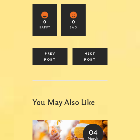
0
0
HAPPY
SAD
PREV
NEXT
POST
POST
You May Also Like
04
March