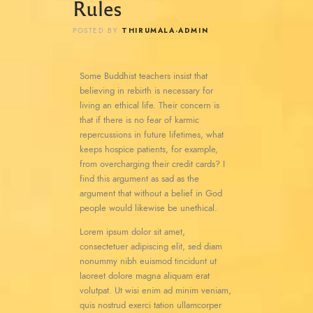
Rules
THIRUMALA-ADMIN
POSTED BY
Some Buddhist teachers insist that
believing in rebirth is necessary for
living an ethical life. Their concern is
that if there is no fear of karmic
repercussions in future lifetimes, what
keeps hospice patients, for example,
from overcharging their credit cards? I
find this argument as sad as the
argument that without a belief in God
people would likewise be unethical.
Lorem ipsum dolor sit amet,
consectetuer adipiscing elit, sed diam
nonummy nibh euismod tincidunt ut
laoreet dolore magna aliquam erat
volutpat. Ut wisi enim ad minim veniam,
quis nostrud exerci tation ullamcorper