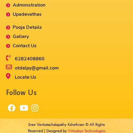
Administration
Upadevathas
Pooja Details
Gallery
Contact Us
6282408860​
otdalpy@gmail.com
Locate Us
Follow Us
Sree Venkatachalapathy Kshethram © All Rights
Reserved | Designed by
Virtualsys Technologies