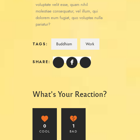
voluptate velit esse, quam nihil
molestiae consequatur, vel illum, qui
dolorem eum fugiat, quo voluptas nulla
pariatur?
TAGS:
Buddhism
Work
SHARE:
What's Your Reaction?
0
1
COOL
BAD