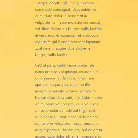
suscipit lobortis nisl ut aliquip ex ea
commodo consequat. Duis autem vel
eum iriure dolor in hendrerit in
vulputate velit esse molestie consequat,
vel illum dolore eu feugiat nulla facilisis
at vero eros et accumsan et iusto odio
dignissim qui blandit praesent luptatum
zzril delenit augue duis dolore te
feugait nulla facilisi.
Sed ut perspiciatis, unde omnis iste
natus error sit voluptatem accusantium
doloremque laudantium, totam rem
aperiam eaque ipsa, quae ab illo
inventore veritatis et quasi architecto
beatae vitae dicta sunt, explicabo. nemo
enim ipsam voluptatem, quia voluptas
sit, aspernatur aut odit aut fugit, sed
quia consequuntur magni dolores eos,
qui ratione voluptatem sequi nesciunt,
neque porro quisquam est, qui dolorem
ipsum, quia dolor sit, amet, consectetur,